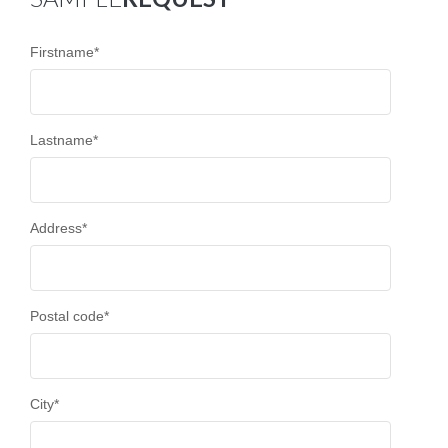
Firstname
*
Lastname
*
Address
*
Postal code
*
City
*