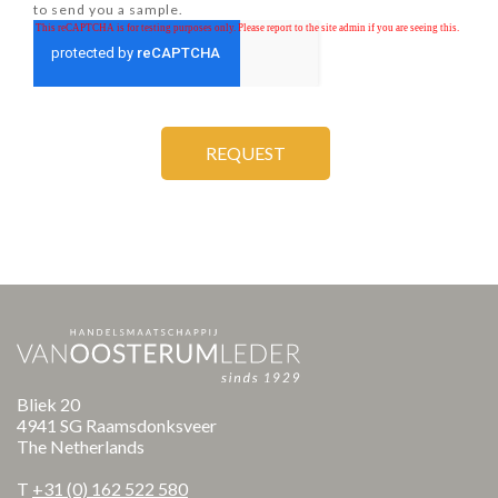
to send you a sample.
Bliek 20
4941 SG Raamsdonksveer
The Netherlands
T
+31 (0) 162 522 580