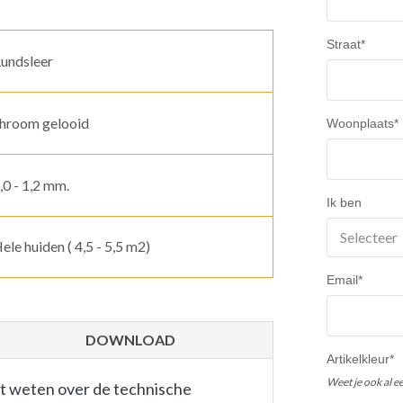
Straat
*
undsleer
hroom gelooid
Woonplaats
*
,0 - 1,2 mm.
Ik ben
ele huiden ( 4,5 - 5,5 m2)
Email
*
DOWNLOAD
Artikelkleur
*
Weet je ook al e
lt weten over de technische