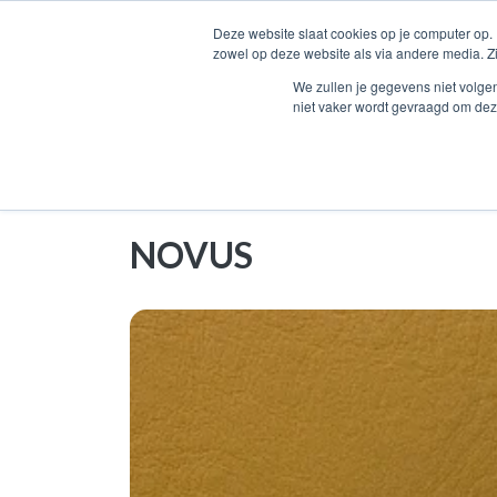
Deze website slaat cookies op je computer op.
zowel op deze website als via andere media. Z
COLLECTIE
ORTHOPEDIE CA
We zullen je gegevens niet volge
niet vaker wordt gevraagd om dez
Home
Meubel overzicht
Novus
NOVUS