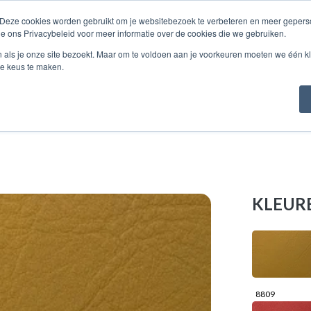
 Deze cookies worden gebruikt om je websitebezoek te verbeteren en meer geperso
ie ons Privacybeleid voor meer informatie over de cookies die we gebruiken.
TALOGUS
OVER...
STALEN
CONTACT
n als je onze site bezoekt. Maar om te voldoen aan je voorkeuren moeten we één kl
e keus te maken.
KLEUR
8809