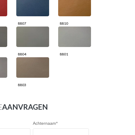
8807
8810
8804
8801
8803
E
AANVRAGEN
Achternaam
*