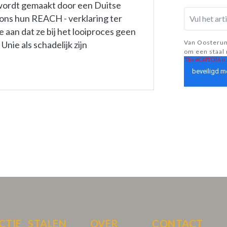
l wordt gemaakt door een Duitse
m ons hun REACH - verklaring ter
 aan dat ze bij het looiproces geen
Van Oosterum
nie als schadelijk zijn
om een staal 
CTIE
STALEN
OVER
CONTACT