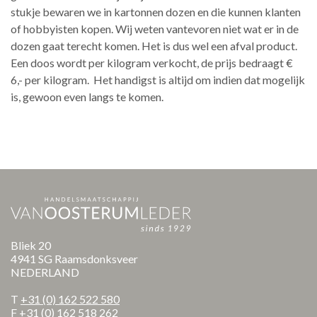
stukje bewaren we in kartonnen dozen en die kunnen klanten
of hobbyisten kopen. Wij weten vantevoren niet wat er in de
dozen gaat terecht komen. Het is dus wel een afval product.
Een doos wordt per kilogram verkocht, de prijs bedraagt €
6,- per kilogram. Het handigst is altijd om indien dat mogelijk
is, gewoon even langs te komen.
Bliek 20
4941 SG Raamsdonksveer
NEDERLAND
T
+31 (0) 162 522 580
F +31 (0) 162 518 262