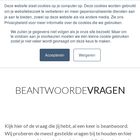
Deze website slaat cookies op je computer op. Deze cookies worden gebruikt
om je websitebezoek te verbeteren en meer gepersonaliseerde diensten aan
je aan te bieden, zowel op deze website als via andere media. Zie ons
Privacybeleid voor meer informatie over de cookies die we gebruiken.
We zullen je gegevens niet volgen als je onze site bezoekt. Maar om
Home
Veelgestelde vragen
te voldoen aan je voorkeuren moeten we één kleine cookie gebruiken
zodat je niet vaker wordt gevraagd om deze keus te maken.
OVER ONS
BLOG
LEER
PRIVACY
NIEUWS
Accepteren
Weigeren
FAQ
BEANTWOORDE
VRAGEN
Kijk hier of de vraag die jij hebt, al een keer is beantwoord.
Wij proberen de meest gestelde vragen bij te houden en hier