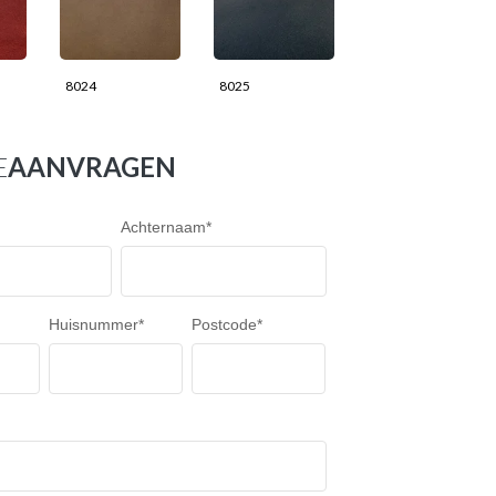
8024
8025
E
AANVRAGEN
Achternaam
*
Huisnummer
*
Postcode
*