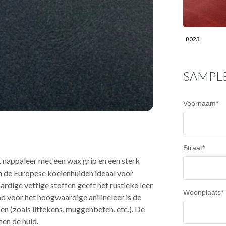
8023
SAMPL
Voornaam
*
Straat
*
jk nappaleer met een wax grip en een sterk
ijn de Europese koeienhuiden ideaal voor
dige vettige stoffen geeft het rustieke leer
Woonplaats
*
end voor het hoogwaardige anilineleer is de
en (zoals littekens, muggenbeten, etc.). De
nen de huid.