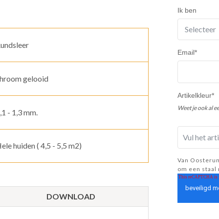
Ik ben
undsleer
Email
*
hroom gelooid
Artikelkleur
*
Weet je ook al e
,1 - 1,3 mm.
ele huiden ( 4,5 - 5,5 m2)
Van Oosterum
om een staal 
DOWNLOAD