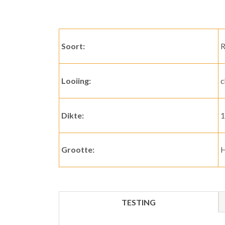
Soort:
R
Looiing:
c
Dikte:
1
Grootte:
H
TESTING