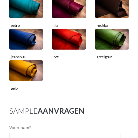
petrol
lila
mokka
jeansblau
rot
apfelgrün
gelb
SAMPLE
AANVRAGEN
Voornaam
*